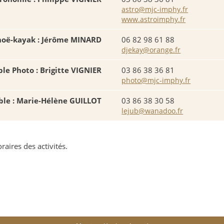
astro@mjc-imphy.fr
www.astroimphy.fr
noë-kayak : Jérôme MINARD
06 82 98 61 88
djekay@orange.fr
le Photo : Brigitte VIGNIER
03 86 38 36 81
photo@mjc-imphy.fr
ble : Marie-Hélène GUILLOT
03 86 38 30 58
lejub@wanadoo.fr
raires des activités.