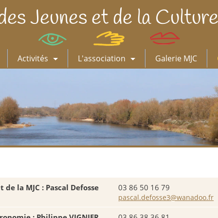
des Jeunes et de la Culture
Activités
L'association
Galerie MJC
t de la MJC : Pascal Defosse
03 86 50 16 79
pascal.defosse3@wanadoo.fr
ronomie : Philippe VIGNIER
03 86 38 36 81